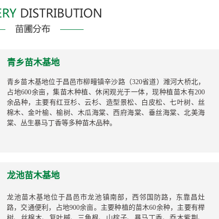
青乡苗木基地
青乡苗木基地位于昌邑市柳疃镇辛沙路（320省道）潍河大桥北，
占地600余亩，集苗木种植、休闲观光于一体，现种植苗木有200
余品种，主要有红豆杉、云杉、造型景松、白皮松、七叶树、丝
棉木、金叶榆、榆树、木瓜海棠、西府海棠、垂丝海棠、北美海
棠、丛生暴马丁香等多种苗木品种。
龙池苗木基地
龙池苗木基地位于昌邑市龙池镇南部，西邻国防路，东靠昌灶
路，交通便利，占地900余亩。主要种植的苗木60余种，主要有榉
树、丝棉木、复叶槭、三角枫、山椗子、暴马丁香、乔木紫荆、