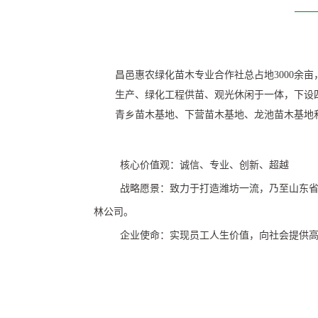
昌邑惠农绿化苗木专业合作社总占地3000余
生产、绿化工程供苗、观光休闲于一体，下设
青乡苗木基地、下营苗木基地、龙池苗木基地
核心价值观：诚信、专业、创新、超越
战略愿景：致力于打造潍坊一流，乃至山东
林公司。
企业使命：实现员工人生价值，向社会提供