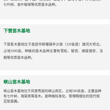
七叶树、金叶榆球等优质苗木品种。
下营苗木基地
下营苗木基地位于昌邑市柳疃镇辛沙路（320省道）潍河大桥北，
占地1000亩，种植的苗木品种主要有雪松、银杏、嫁接银杏、法
桐等优质苗木品种。
峡山苗木基地
峡山苗木基地位于风景秀丽的峡山库区，占地
500余亩，
主要品种
有七叶树、海棠类等苗木。是种植标准化、管理精细化的现代规
范型苗圃。